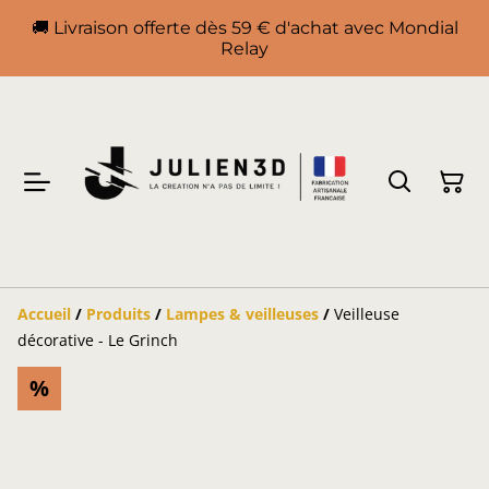
🚚 Livraison offerte dès 59 € d'achat avec Mondial
Relay
Accueil
/
Produits
/
Lampes & veilleuses
/
Veilleuse
décorative - Le Grinch
%