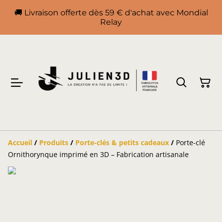
🚚 Livraison offerte dès 59 € d'achat avec Mondial
Relay
Accueil
/
Produits
/
Porte-clés & petits cadeaux
/
Porte-clé
Ornithorynque imprimé en 3D – Fabrication artisanale