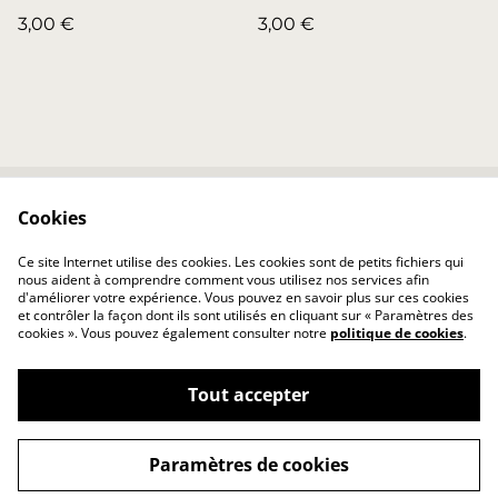
Figurine kawaii
Fabrication artisanale
3,00 €
3,00 €
Cookies
Contactez-nous
Conditions
Politique de
Politique de cookies
Ce site Internet utilise des cookies. Les cookies sont de petits fichiers qui
confidentialité
nous aident à comprendre comment vous utilisez nos services afin
d'améliorer votre expérience. Vous pouvez en savoir plus sur ces cookies
et contrôler la façon dont ils sont utilisés en cliquant sur « Paramètres des
cookies ». Vous pouvez également consulter notre
politique de cookies
.
Tout accepter
©
2026
Julien 3D
Paramètres de cookies
powered by