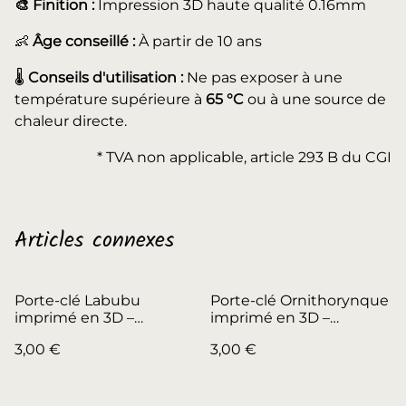
🎨 Finition :
Impression 3D haute qualité 0.16mm
👶
Âge conseillé :
À partir de 10 ans
🌡️
Conseils d'utilisation :
Ne pas exposer à une
température supérieure à
65 °C
ou à une source de
chaleur directe.
* TVA non applicable, article 293 B du CGI
Articles connexes
Porte-clé Labubu
Porte-clé Ornithorynque
imprimé en 3D –
imprimé en 3D –
Figurine kawaii
Fabrication artisanale
3,00 €
3,00 €