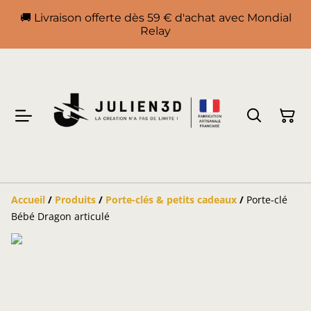
🚚 Livraison offerte dès 59 € d'achat avec Mondial
Relay
Accueil
/
Produits
/
Porte-clés & petits cadeaux
/
Porte-clé
Bébé Dragon articulé