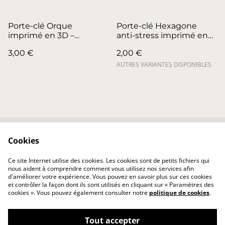
Porte-clé Orque
Porte-clé Hexagone
imprimé en 3D –
anti-stress imprimé en
Fabrication artisanale
3D – Fidget sensoriel
3,00 €
2,00 €
AUTRES VARIANTES DISPONIBLES
Cookies
Contactez-nous
Conditions
Politique de
Politique de cookies
Ce site Internet utilise des cookies. Les cookies sont de petits fichiers qui
confidentialité
nous aident à comprendre comment vous utilisez nos services afin
d'améliorer votre expérience. Vous pouvez en savoir plus sur ces cookies
et contrôler la façon dont ils sont utilisés en cliquant sur « Paramètres des
cookies ». Vous pouvez également consulter notre
politique de cookies
.
Tout accepter