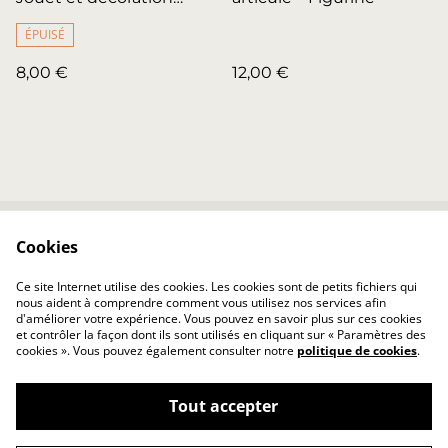
marine
ÉPUISÉ
8,00 €
12,00 €
Cookies
Contactez-nous
Conditions
Politique de
Politique de cookies
Ce site Internet utilise des cookies. Les cookies sont de petits fichiers qui
confidentialité
nous aident à comprendre comment vous utilisez nos services afin
d'améliorer votre expérience. Vous pouvez en savoir plus sur ces cookies
et contrôler la façon dont ils sont utilisés en cliquant sur « Paramètres des
cookies ». Vous pouvez également consulter notre
politique de cookies
.
Tout accepter
©
2026
Julien 3D