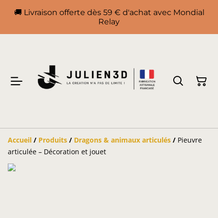
🚚 Livraison offerte dès 59 € d'achat avec Mondial
Relay
Accueil
/
Produits
/
Dragons & animaux articulés
/
Pieuvre
articulée – Décoration et jouet