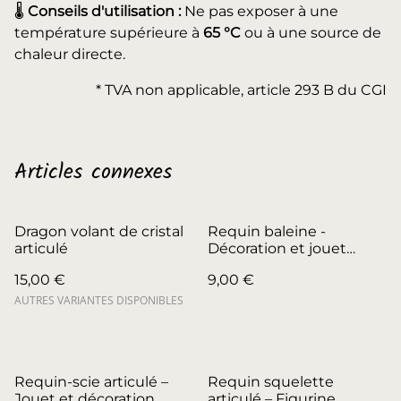
🌡️
Conseils d'utilisation :
Ne pas exposer à une
température supérieure à
65 °C
ou à une source de
chaleur directe.
* TVA non applicable, article 293 B du CGI
Articles connexes
Dragon volant de cristal
Requin baleine -
articulé
Décoration et jouet
articulé
15,00 €
9,00 €
AUTRES VARIANTES DISPONIBLES
Requin-scie articulé –
Requin squelette
Jouet et décoration
articulé – Figurine