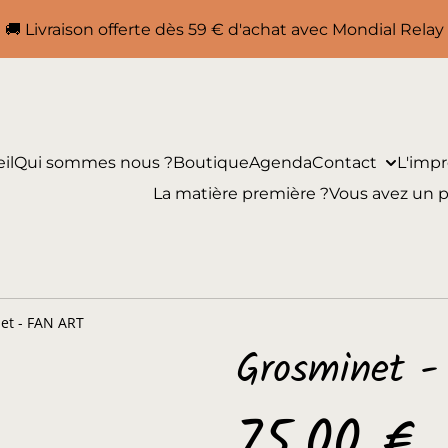
🚚 Livraison offerte dès 59 € d'achat avec Mondial Relay
il
Qui sommes nous ?
Boutique
Agenda
Contact
L'impr
La matière première ?
Vous avez un p
et - FAN ART
Grosminet 
75,00 €