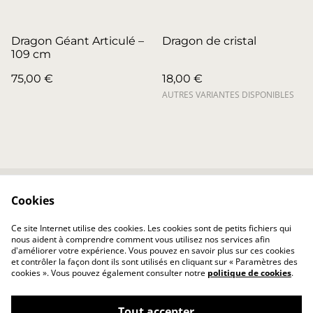
Dragon Géant Articulé –
Dragon de cristal
109 cm
75,00 €
18,00 €
AUTRES VARIANTES DISPONIBLES
Cookies
Contactez-nous
Conditions
Politique de
Politique de cookies
Ce site Internet utilise des cookies. Les cookies sont de petits fichiers qui
confidentialité
nous aident à comprendre comment vous utilisez nos services afin
d'améliorer votre expérience. Vous pouvez en savoir plus sur ces cookies
et contrôler la façon dont ils sont utilisés en cliquant sur « Paramètres des
cookies ». Vous pouvez également consulter notre
politique de cookies
.
Tout accepter