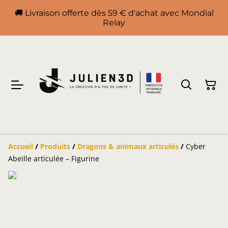
🚚 Livraison offerte dès 59 € d'achat avec Mondial
Relay
Accueil
/
Produits
/
Dragons & animaux articulés
/
Cyber
Abeille articulée – Figurine