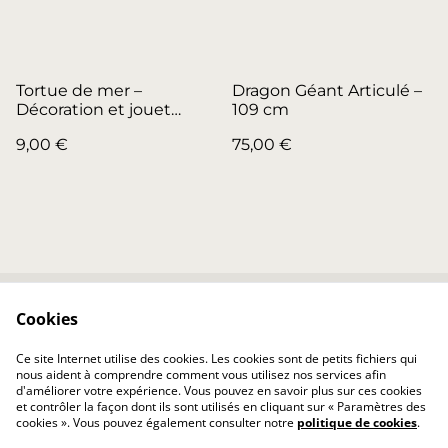
Tortue de mer –
Dragon Géant Articulé –
Décoration et jouet
109 cm
articulé
9,00 €
75,00 €
Cookies
Contactez-nous
Conditions
Politique de
Politique de cookies
Ce site Internet utilise des cookies. Les cookies sont de petits fichiers qui
confidentialité
nous aident à comprendre comment vous utilisez nos services afin
d'améliorer votre expérience. Vous pouvez en savoir plus sur ces cookies
et contrôler la façon dont ils sont utilisés en cliquant sur « Paramètres des
cookies ». Vous pouvez également consulter notre
politique de cookies
.